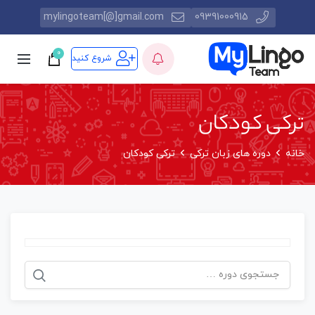
mylingoteam[@]gmail.com
09391000915
0
شروع کنید
ترکی کودکان
خانه
دوره های زبان ترکی
ترکی کودکان
جستجو
برای: