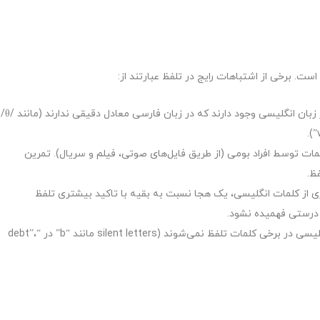
ت. برخی از اشتباهات رایج در تلفظ عبارتند از:
تلفظ نادرست صداهای خاص انگلیسی: برخی از صداها در زبان انگلیسی وجود دارند که در زبان فارسی معادل دقیقی ندارند (مانند /θ/
ت توسط افراد بومی (از طریق فایل‌های صوتی، فیلم و سریال). تمرین
ظ.
ی هجاها (incorrect stress): در بسیاری از کلمات انگلیسی، یک هجا نسبت به بقیه با تاکید بیشتری تلفظ
 درستی فهمیده نشود.
تلفظ حروف صامت در کلمات: برخی از حروف در زبان انگلیسی در برخی کلمات تلفظ نمی‌شوند (silent letters مانند “b” در “debt”،