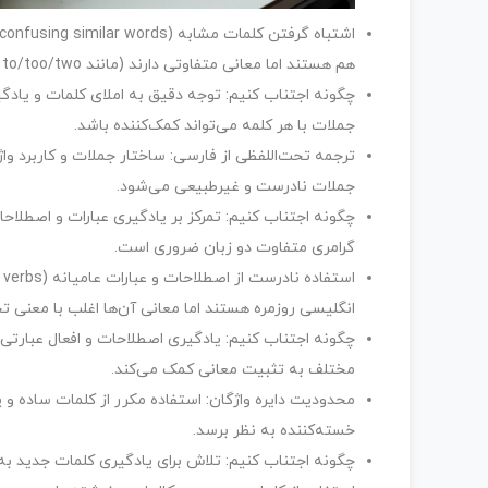
هم هستند اما معانی متفاوتی دارند (مانند affect/effect، there/their/they’re، to/too/two).
چگونه اجتناب کنیم: توجه دقیق به املای کلمات و یادگی
جملات با هر کلمه می‌تواند کمک‌کننده باشد.
ترجمه تحت‌اللفظی از فارسی: ساختار جملات و کاربرد و
جملات نادرست و غیرطبیعی می‌شود.
چگونه اجتناب کنیم: تمرکز بر یادگیری عبارات و اصطلاح
گرامری متفاوت دو زبان ضروری است.
انگلیسی روزمره هستند اما معانی آن‌ها اغلب با معنی 
چگونه اجتناب کنیم: یادگیری اصطلاحات و افعال عبارتی ر
مختلف به تثبیت معانی کمک می‌کند.
محدودیت دایره واژگان: استفاده مکرر از کلمات ساده و 
خسته‌کننده به نظر برسد.
چگونه اجتناب کنیم: تلاش برای یادگیری کلمات جدید به