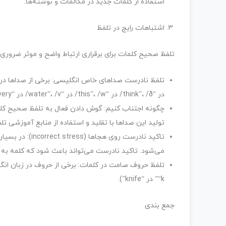
استفاده از کلمات جدید در مکالمات و نوشته‌ها.
اشتباهات رایج در تلفظ
تلفظ صحیح کلمات برای برقراری ارتباط واضح و موثر ضروری اس
در “think”، /ð/ در “this”، /w/ در “water”، /v/ در “very”).
چگونه اجتناب کنیم: گوش دادن فعال به تلفظ صحیح کلما
تولید این صداها با تقلید و استفاده از منابع آموزشی تلف
تاکید نادرست رو
می‌شود. تاکید نادرست می‌تواند باعث شود که کلمه به
“k” در “knife”).
جمع بندی