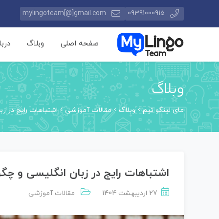
mylingoteam[@]gmail.com
09391000915
صفحه اصلی
وبلاگ
دربا
وبلاگ
مای لینگو تیم
وبلاگ
مقالات آموزشی
اشتباهات رایج در زب
اشتباهات رایج در زبان انگلیسی و چگو
27 اردیبهشت 1404
مقالات آموزشی