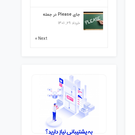
جای Please در جمله
خرداد 29, 1401
Next »