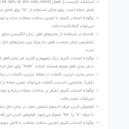
فاعل جمله است. برای مثال، استفاده از “is” برای فاعل جمع یا “are” برای فاعل مفرد.
چگونه اجتناب کنیم: با تمرین ساخت جملات ساده و توجه
می‌تواند کمک‌کننده باشد.
اشتباه در استفاده از زمان‌های فعل: زبان انگلیسی دارای
تشخیص زمان مناسب فعل، به ویژه بین زمان‌های حال سا
است.
با هر زمان فعل همراه هستند (مانند “now” برای حال استمراری، “yesterday” برای گذشته ساده، “since” و “for” برای حال کامل).
عدم رعایت ترتیب کلمات در جمله: ترتیب کلمات در زبا
زمان). جابجایی نادرست کلمات می‌تواند معنی جمله را تغی
چگونه اجتناب کنیم: تمرکز بر ساختار جملات پایه و توج
می‌تواند مفید باشد.
با حرف “s” یا “es” همراه می‌شود. فراموش کردن این قاعده یک اشتباه رایج است.
چگونه اجتناب کنیم: تمرین ساخت جملات با فاعل سوم