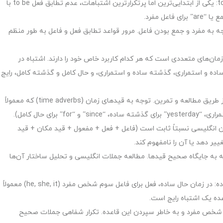
استفاده نادرست از افعال to be (am, is, are, was, were): یکی از ابتدایی‌ترین اما پرتکرارترین اشتباهات، عدم تطابق فعل to be با
 به مفرد و جمع بودن فاعل. مرور قواعد تطابق فعل و فاعل به طور منظم
 زمان‌های متعددی است که هر کدام کاربرد خاص خود را دارند. اشتباه در
ده و استمراری، گذشته ساده و استمراری، و حال کامل و گذشته کامل، رایج
چگونه اجتناب کنیم: درک مفهوم و کاربرد هر زمان فعل از طریق مطالعه و تمرین. توجه به قیدهای زمان (time adverbs) که معمولاً
ن انگلیسی نسبتاً ثابت است (فاعل + فعل + مفعول + قید مکان + قید
یر دهد یا آن را نامفهوم کند.
ه به جایگاه صحیح قیدها. مطالعه جملات انگلیسی و تحلیل ساختار آن‌ها
فراموش کردن حرف s سوم شخص مفرد در زمان حال ساده: در زمان حال ساده، فعل برای فاعل سوم شخص مفرد (he, she, it) معمولاً
 شخص مفرد و به خاطر سپردن این قاعده. تکرار شفاهی جملات صحیح